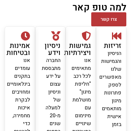
למה טופ קאר
צרו קשר
זריזות
גמישות
ניסיון
אמינות
ויצירתיות
וידע
ובטיחות
הניסיון
אנו
החברה
אנו
והגמישות
מתאימים
מתבססת
עומדים
שלנו
לכל רכב
על ידע
בתקנים
מאפשרים
"חליפת
עצום
בינלאומיים
לספק
מיגון"
וניסיון
ומחויבים
פתרונות
מושלמת
של
לבקרת
מיגון
עם
למעלה
איכות
מותאמים
מינימום
מ-20
מחמירה,
אישית
שינויים
שנים
כדי
בזמן